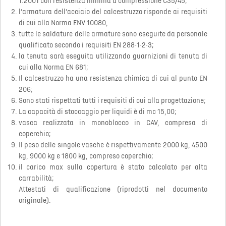
1:2001 con resistenza minima a compressione C35/45;
l’armatura dell’acciaio del calcestruzzo risponde ai requisiti
di cui alla Norma ENV 10080,
tutte le saldature delle armature sono eseguite da personale
qualificato secondo i requisiti EN 288-1-2-3;
la tenuta sarà eseguita utilizzando guarnizioni di tenuta di
cui alla Norma EN 681;
Il calcestruzzo ha una resistenza chimica di cui al punto EN
206;
Sono stati rispettati tutti i requisiti di cui alla progettazione;
La capacità di stoccaggio per liquidi è di mc 15,00;
vasca realizzata in monoblocco in CAV, compresa di
coperchio;
Il peso delle singole vasche è rispettivamente 2000 kg, 4500
kg, 9000 kg e 1800 kg, compreso coperchio;
il carico max sulla copertura è stato calcolato per alta
carrabilità;
Attestati di qualificazione (riprodotti nel documento
originale).