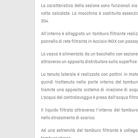
La caratteristica della sezione sono funzionali sia
volta calcolate. La macchina è costituita essenzi
304.
All’interno è alloggiato un tamburo filtrante reali
pannello di rete filtrante in Acciaio INOX con passag
La vasca è alimentata da un bocchello con sezione 
attraverso un apposito distributore sulla superfice
La tenuta laterale è realizzata con pattini in mater
quindi trattenuto nella parte interna del tambu
tramite una apposita sistema di iniezione di acqua
L’acqua del controlavaggio è presa dall’acqua filtr
Il liquido filtrato attraversa l’interno del tambur
nello strozamento di scarico.
Ad una estremità del tamburo filtrante è collegat