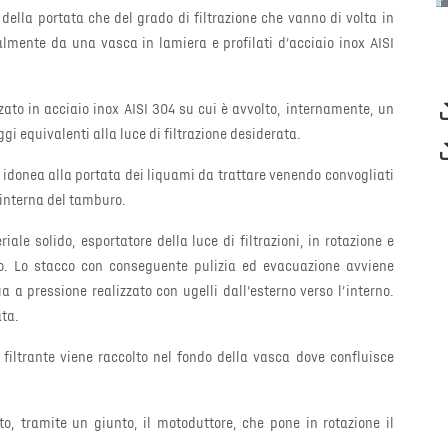
 della portata che del grado di filtrazione che vanno di volta in
almente da una vasca in lamiera e profilati d’acciaio inox AISI
zzato in acciaio inox AISI 304 su cui è avvolto, internamente, un
gi equivalenti alla luce di filtrazione desiderata.
idonea alla portata dei liquami da trattare venendo convogliati
 interna del tamburo.
iale solido, esportatore della luce di filtrazioni, in rotazione e
ro. Lo stacco con conseguente pulizia ed evacuazione avviene
 a pressione realizzato con ugelli dall’esterno verso l’interno.
ata.
o filtrante viene raccolto nel fondo della vasca dove confluisce
o, tramite un giunto, il motoduttore, che pone in rotazione il