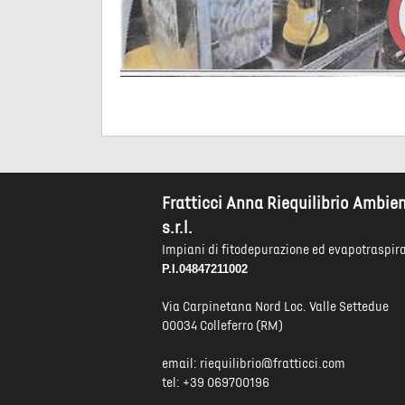
Fratticci Anna Riequilibrio Ambie
s.r.l.
Impiani di fitodepurazione ed evapotraspir
P.I.04847211002
Via Carpinetana Nord Loc. Valle Settedue
00034 Colleferro (RM)
email:
riequilibrio@fratticci.com
tel: +39 069700196