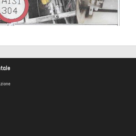
ntale
azione